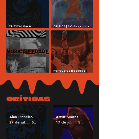
CRÍTICA | Você
CRÍTICA | A Odisseia de
provavelmente não viu
Nolan exala uma
Mestres do Universo, mas
continuação de
deveria ver
Oppenheimer
Por que as pessoas
Musicaleedade #001 - Eu
estão cantando
sou do Rock e sou feliz
Wonderwall e Sweet
Caroline na Copa?
CRÍTICAS
Alan Pinheiro
Artur Soares
27 de jul.
5 min de leitura
17 de jul.
5 min de leitura