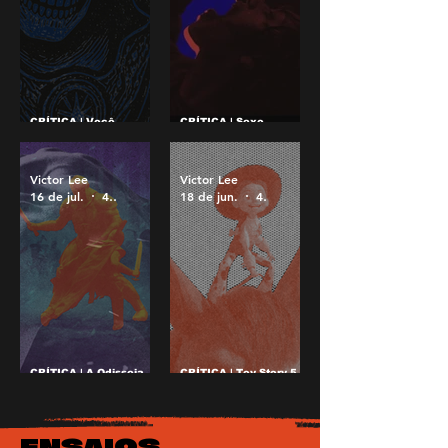
CRÍTICA | Você
CRÍTICA | Sexo,
provavelmente não viu
demônios e os perigos
Mestres do Universo,
do cinema
mas deveria ver
neozelandês em Evil
Dead Burn
Victor Lee
Victor Lee
16 de jul.
4 min de leitura
18 de jun.
4 min de leitura
CRÍTICA | A Odisseia
CRÍTICA | Toy Story 5
de Nolan exala uma
não cansa de brincar
continuação de
nas telonas
Oppenheimer
ENSAIOS