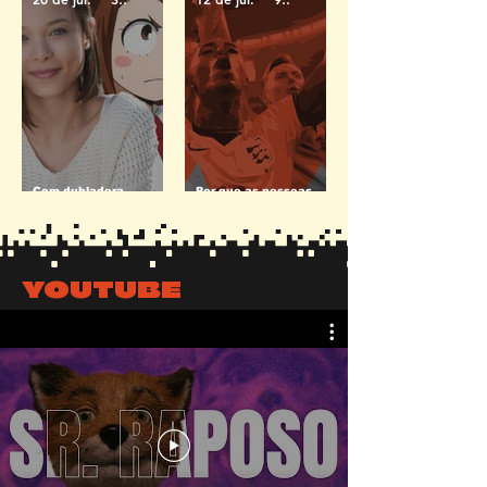
Com dubladora
Por que as pessoas
famosa, Festival Vai ao
estão cantando
Shopping traz cultura
Wonderwall e Sweet
japonesa para Salvador
Caroline na Copa?
YOUTUBE