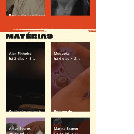
Para todas as crianças
que não nasceram
O desejo e o olhar em
cientistas
Michael (1924)
MATÉRIAS
Alan Pinheiro
Moqueka
há 3 dias
3 min de leitura
há 4 dias
2 min de leitura
Qual o cinema mais
Retorno do
barato de Salvador?
Gamepólitan: Festival
Descubra onde assistir
reaquece cena de
pagando menos
jogos em Salvador
Artur Soares
Marina Branco
20 de jul.
3 min de leitura
12 de jul.
9 min de leitura