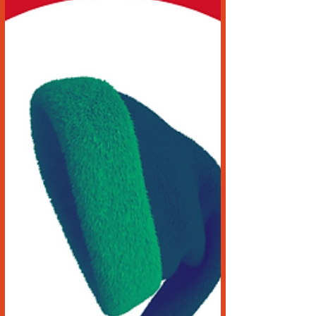
profissão. Responsável pelas vozes de
personagens como Ochaco Uraraka (My
Hero Academia), Casca (Berserk) e Kohaku
(Dr.Stone), Luísa será uma das atrações do
XVIII Festival de Cultura Japonesa, que
acontece entre os dias 4 a 7 de setembro,
no Parque de E