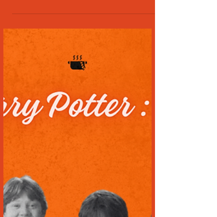
23 de out. de 2024
4 min de leitura
COMO SER ARTISTA DE TEATRO
EM SALVADOR
Quando foi a última vez que você foi à
uma peça teatral? Conhecido como a
quinta arte, o teatro é uma arte milenar
que trabalha com a...