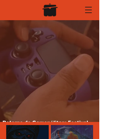
Retorno do Gamepólitan: Festival
reaquece cena de jogos em Salvador