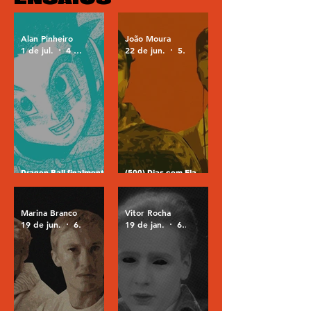
Alan Pinheiro
João Moura
1 de jul.
4 min de leitura
22 de jun.
5 min de leitura
Dragon Ball finalmente
(500) Dias com Ela,
pode ter uma nova
Obsessão e o perigo do
história boa
falso amor
Marina Branco
Vitor Rocha
19 de jun.
6 min de leitura
19 de jan.
6 min de leitura