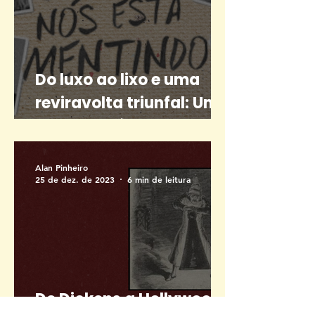
Do luxo ao lixo e uma
reviravolta triunfal: Uma
resenha crítica sobre a
trilogia “Um de nós”
Alan Pinheiro
25 de dez. de 2023
6 min de leitura
De Dickens a Hollywood: