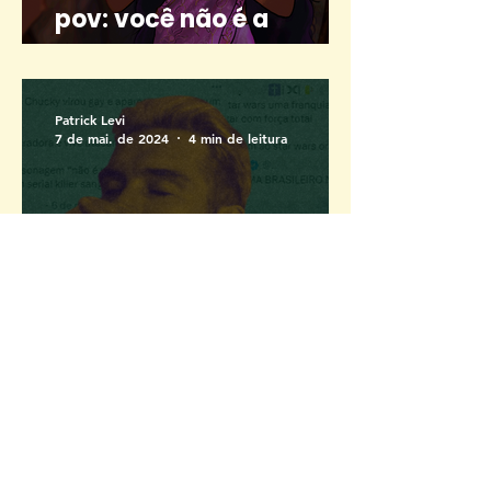
pov: você não é a
rapunzel indiana
Patrick Levi
7 de mai. de 2024
4 min de leitura
O NERD TEM QUE ACABAR
Victor Lee
19 de jan. de 2024
3 min de leitura