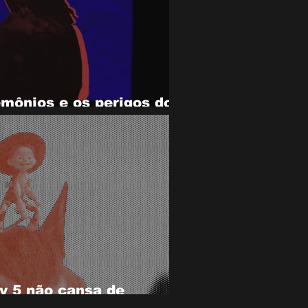
mônios e os perigos do
s em Evil Dead Burn
y 5 não cansa de
s