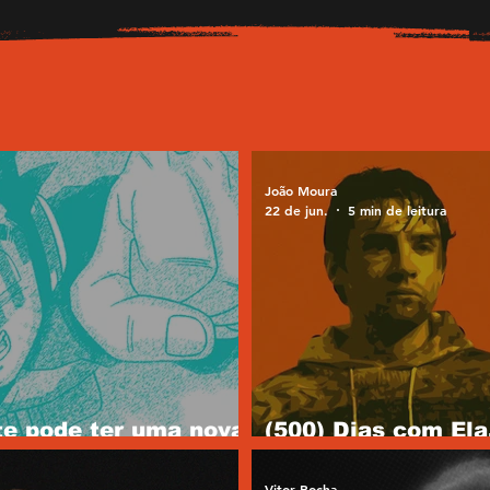
João Moura
22 de jun.
5 min de leitura
te pode ter uma nova
(500) Dias com Ela
do falso amor
Vitor Rocha