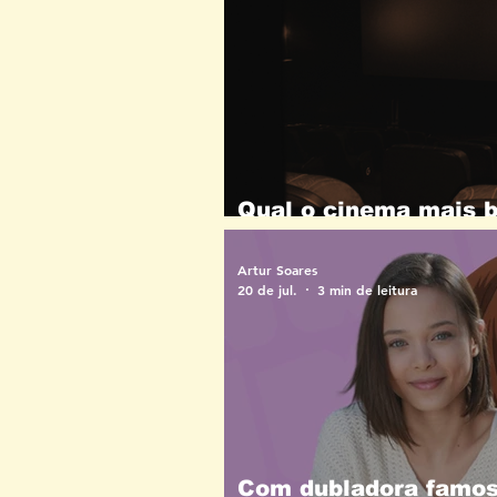
Qual o cinema mais b
Descubra onde assis
Artur Soares
20 de jul.
3 min de leitura
Com dubladora famosa