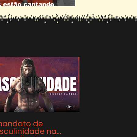
s estão cantando
t Caroline na Copa?
10:11
mandato de
TROCA #01 - 
culinidade na
nossos filmes