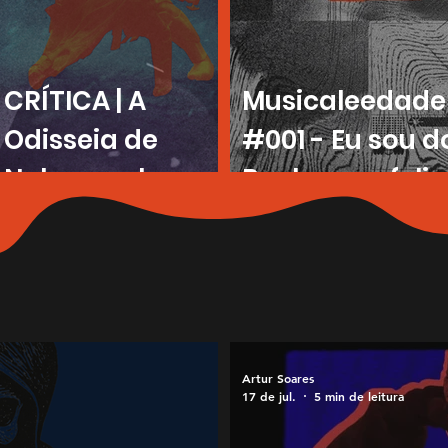
CRÍTICA | A
Musicaleedade
Odisseia de
#001 - Eu sou d
Nolan exala
Rock e sou feliz
uma
continuação de
Oppenheimer
Artur Soares
17 de jul.
5 min de leitura