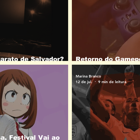
arato de Salvador?
Retorno do Gamepól
tir pagando menos
reaquece cena de 
Marina Branco
12 de jul.
9 min de leitura
, Festival Vai ao