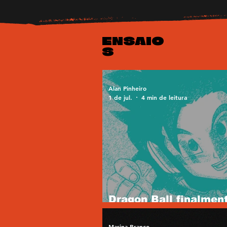
ENSAIO
S
Alan Pinheiro
1 de jul.
4 min de leitura
Dragon Ball finalmen
história boa
Marina Branco