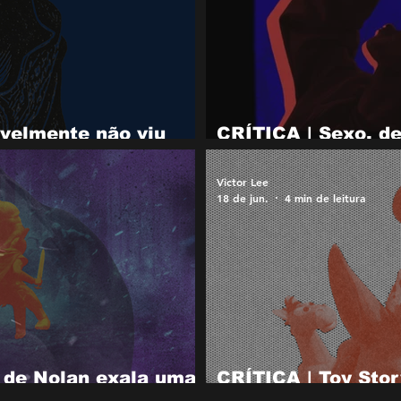
velmente não viu
CRÍTICA | Sexo, de
 mas deveria ver
cinema neozelandê
Victor Lee
18 de jun.
4 min de leitura
 de Nolan exala uma
CRÍTICA | Toy Stor
nheimer
brincar nas telona