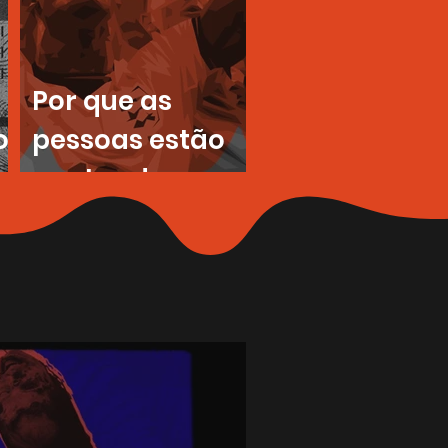
Por que as
o
pessoas estão
cantando
Wonderwall e
Sweet Caroline
na Copa?