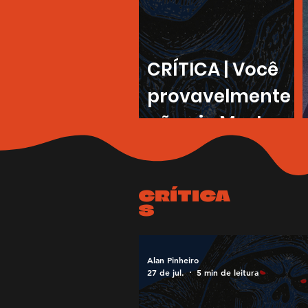
CRÍTICA | Você
provavelmente
não viu Mestres
do Universo,
mas deveria ver
CRÍTICA
S
Alan Pinheiro
27 de jul.
5 min de leitura