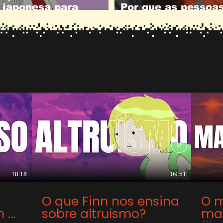
a japonesa para
Por que as pessoa
Wonderwall e Swee
18:18
09:51
O que Finn nos ensina
O 
m a
sobre altruísmo?
mas