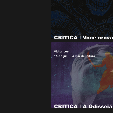
CRÍTICA | Você prova
Mestres do Universo,
Victor Lee
16 de jul.
4 min de leitura
CRÍTICA | A Odisseia
continuação de Oppe