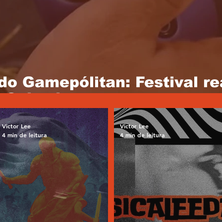
do Gamepólitan: Festival r
 Salvador
Victor Lee
Victor Lee
4 min de leitura
4 min de leitura