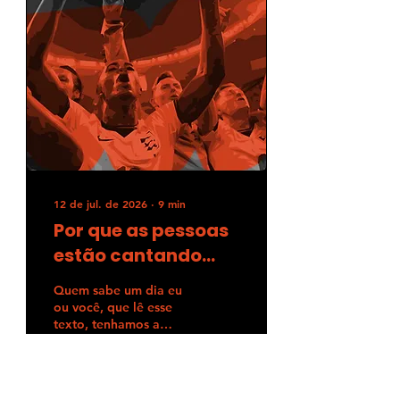
12 de jul. de 2026
∙
9
min
Por que as pessoas
estão cantando
Wonderwall e Sweet
Quem sabe um dia eu
Caroline na Copa?
ou você, que lê esse
texto, tenhamos a
chance de estar nas
arquibancadas de um
jogo da Inglaterra na
Copa do Mundo.