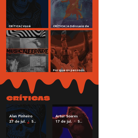
CRÍTICA | Você
CRÍTICA | A Odisseia de
provavelmente não viu
Nolan exala uma
Mestres do Universo, mas
continuação de
deveria ver
Oppenheimer
Por que as pessoas
Musicaleedade #001 - Eu
estão cantando
sou do Rock e sou feliz
Wonderwall e Sweet
Caroline na Copa?
CRÍTICAS
Alan Pinheiro
Artur Soares
27 de jul.
5 min de leitura
17 de jul.
5 min de leitura