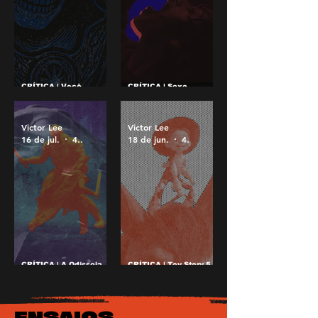
CRÍTICA | Você
CRÍTICA | Sexo,
provavelmente não viu
demônios e os perigos
Mestres do Universo,
do cinema
mas deveria ver
neozelandês em Evil
Dead Burn
Victor Lee
Victor Lee
16 de jul.
4 min de leitura
18 de jun.
4 min de leitura
CRÍTICA | A Odisseia
CRÍTICA | Toy Story 5
de Nolan exala uma
não cansa de brincar
continuação de
nas telonas
Oppenheimer
ENSAIOS