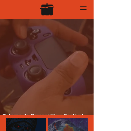
Retorno do Gamepólitan: Festival
reaquece cena de jogos em Salvador