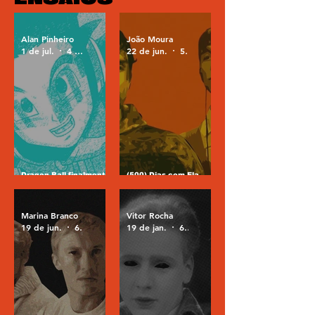
Alan Pinheiro
João Moura
1 de jul.
4 min de leitura
22 de jun.
5 min de leitura
Dragon Ball finalmente
(500) Dias com Ela,
pode ter uma nova
Obsessão e o perigo do
história boa
falso amor
Marina Branco
Vitor Rocha
19 de jun.
6 min de leitura
19 de jan.
6 min de leitura