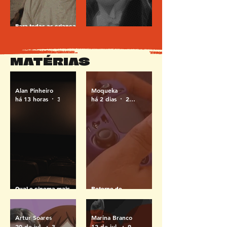
Para todas as crianças
que não nasceram
O desejo e o olhar em
cientistas
Michael (1924)
MATÉRIAS
Alan Pinheiro
Moqueka
há 13 horas
3 min de leitura
há 2 dias
2 min de leitura
Qual o cinema mais
Retorno do
barato de Salvador?
Gamepólitan: Festival
Descubra onde assistir
reaquece cena de
pagando menos
jogos em Salvador
Artur Soares
Marina Branco
20 de jul.
3 min de leitura
12 de jul.
9 min de leitura