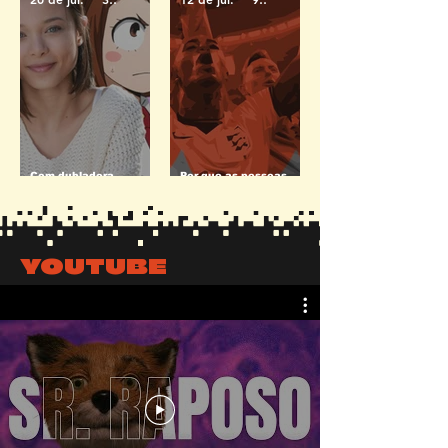
Com dubladora
Por que as pessoas
famosa, Festival Vai ao
estão cantando
Shopping traz cultura
Wonderwall e Sweet
japonesa para Salvador
Caroline na Copa?
YOUTUBE