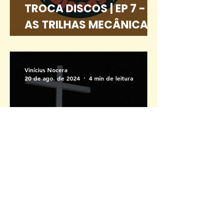
TROCA DISCOS | EP 7 -
AS TRILHAS MECÂNICAS
E NADA LARANJAS
Vinícius Nocera
20 de ago. de 2024
4 min de leitura
"I Lay Down My Life For
You" - O melhor álbum
de 2024 (até agora)