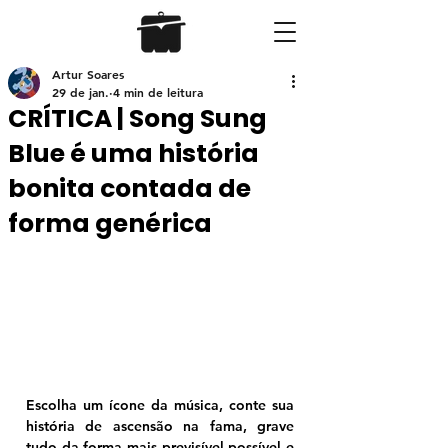
Artur Soares
29 de jan.
4 min de leitura
CRÍTICA | Song Sung
Blue é uma história
bonita contada de
forma genérica
Escolha um ícone da música, conte sua 
história de ascensão na fama, grave 
tudo da forma mais previsível possível e 