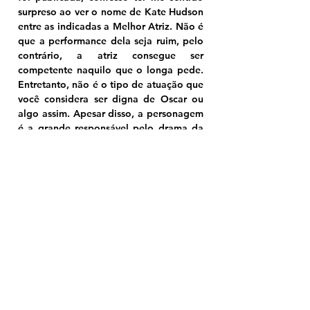
surpreso ao ver o nome de Kate Hudson 
entre as indicadas a Melhor Atriz. Não é 
que a performance dela seja ruim, pelo 
contrário, a atriz consegue ser 
competente naquilo que o longa pede. 
Entretanto, não é o tipo de atuação que 
você considera ser digna de Oscar ou 
algo assim. Apesar disso, a personagem 
é a grande responsável pelo drama da 
produção, sendo o ponto central dos 
momentos mais difíceis da história.
Craig Brewer, que dirigiu o remake de 