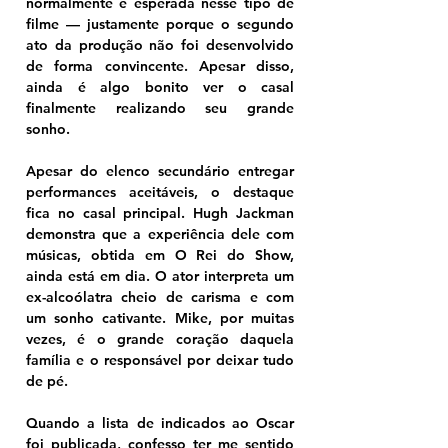
normalmente é esperada nesse tipo de 
filme — justamente porque o segundo 
ato da produção não foi desenvolvido 
de forma convincente. Apesar disso, 
ainda é algo bonito ver o casal 
finalmente realizando seu grande 
sonho.
Apesar do elenco secundário entregar 
performances aceitáveis, o destaque 
fica no casal principal. Hugh Jackman 
demonstra que a experiência dele com 
músicas, obtida em O Rei do Show, 
ainda está em dia. O ator interpreta um 
ex-alcoólatra cheio de carisma e com 
um sonho cativante. Mike, por muitas 
vezes, é o grande coração daquela 
família e o responsável por deixar tudo 
de pé.
Quando a lista de indicados ao Oscar 
foi publicada, confesso ter me sentido 