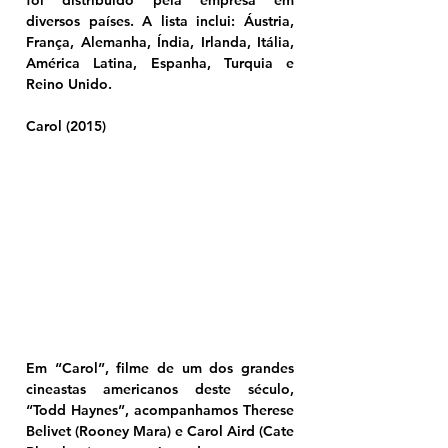
foi distribuído pela empresa em 
diversos países. A lista inclui: Áustria, 
França, Alemanha, Índia, Irlanda, Itália, 
América Latina, Espanha, Turquia e 
Reino Unido.
Carol (2015)
Em “Carol”, filme de um dos grandes 
cineastas americanos deste século, 
“Todd Haynes”, acompanhamos Therese 
Belivet (Rooney Mara) e Carol Aird (Cate 