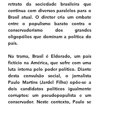
retrato da sociedade brasileira que 
continua com diversos paralelos para o 
Brasil atual. O diretor cria um embate 
entre o populismo barato contra o 
conservadorismo dos grandes 
oligopólios que dominam a política do 
país.
Na trama, Brasil é Eldorado, um país 
fictício na América, que sofre com uma 
luta interna pelo poder político. Diante 
desta convulsão social, o jornalista 
Paulo Martins (Jardel Filho) opõe-se a 
dois candidatos políticos igualmente 
corruptos: um pseudopopulista e um 
conservador. Neste contexto, Paulo se 
coloca entre a loucura da elite e a 
submissão das massas.
Estrada Perdida (1997)