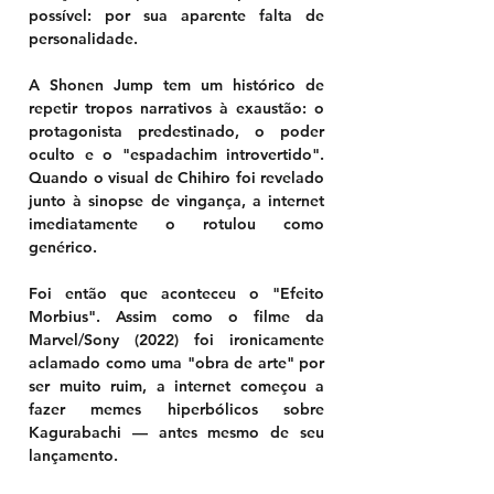
possível: por sua aparente falta de 
personalidade.
A Shonen Jump tem um histórico de 
repetir tropos narrativos à exaustão: o 
protagonista predestinado, o poder 
oculto e o "espadachim introvertido". 
Quando o visual de Chihiro foi revelado 
junto à sinopse de vingança, a internet 
imediatamente o rotulou como 
genérico.
Foi então que aconteceu o "Efeito 
Morbius". Assim como o filme da 
Marvel/Sony (2022) foi ironicamente 
aclamado como uma "obra de arte" por 
ser muito ruim, a internet começou a 
fazer memes hiperbólicos sobre 
Kagurabachi — 
antes mesmo de seu 
lançamento
.