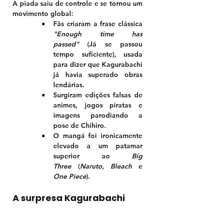
A piada saiu de controle e se tornou um 
movimento global:
Fãs criaram a frase clássica 
"Enough time has 
passed"
 (Já se passou 
tempo suficiente), usada 
para dizer que Kagurabachi 
já havia superado obras 
lendárias.
Surgiram edições falsas de 
animes, jogos piratas e 
imagens parodiando a 
pose de Chihiro.
O mangá foi ironicamente 
elevado a um patamar 
superior ao 
Big 
Three
 (
Naruto, Bleach
 e 
One Piece
).
A surpresa 
Kagurabachi