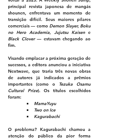
voltar a 2023. A 
Weekly Shonen Jump
, 
principal revista japonesa de mangás 
shounen, enfrentava um momento de 
transição difícil. Seus maiores pilares 
comerciais — como 
Demon Slayer, Boku 
no Hero Academia, Jujutsu Kaisen
 e 
Black Clover
 — estavam chegando ao 
fim.
Visando emplacar a próxima geração de 
sucessos, a editora anunciou a iniciativa 
Nextwave
, que traria três novas obras 
de autores já indicados a prêmios 
importantes (como o 
Tezuka Osamu 
Cultural Prize
). Os títulos escolhidos 
foram:
MamaYuyu
Two on Ice
Kagurabachi
O problema? Kagurabachi chamou a 
atenção do público da pior forma 