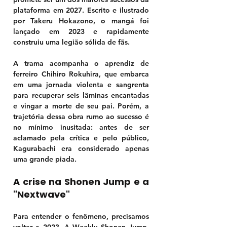
plataforma em 2027. Escrito e ilustrado 
por 
Takeru Hokazono
, o mangá foi 
lançado em 2023 e rapidamente 
construiu uma legião sólida de fãs.
A trama acompanha o aprendiz de 
ferreiro 
Chihiro Rokuhira
, que embarca 
em uma jornada violenta e sangrenta 
para recuperar seis lâminas encantadas 
e vingar a morte de seu pai. Porém, a 
trajetória dessa obra rumo ao sucesso é 
no mínimo inusitada: antes de ser 
aclamado pela crítica e pelo público, 
Kagurabachi era considerado apenas 
uma grande piada.
A crise na Shonen Jump e a 
"Nextwave"
Para entender o fenômeno, precisamos 