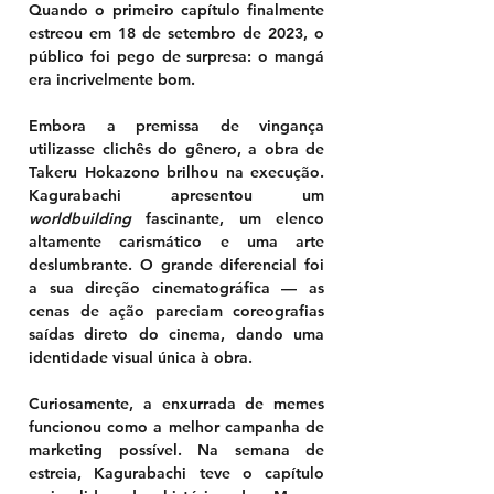
Quando o primeiro capítulo finalmente 
estreou em 18 de setembro de 2023, o 
público foi pego de surpresa: 
o mangá 
era incrivelmente bom.
Embora a premissa de vingança 
utilizasse clichês do gênero, a obra de 
Takeru Hokazono brilhou na execução. 
Kagurabachi apresentou um 
worldbuilding
 fascinante, um elenco 
altamente carismático e uma arte 
deslumbrante. O grande diferencial foi 
a sua 
direção cinematográfica
 — as 
cenas de ação pareciam coreografias 
saídas direto do cinema, dando uma 
identidade visual única à obra.
Curiosamente, a enxurrada de memes 
funcionou como a melhor campanha de 
marketing possível. Na semana de 
estreia, Kagurabachi teve o 
capítulo 