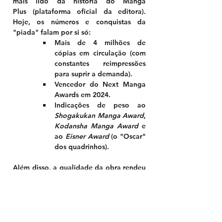
mais lido da história do Manga 
Plus
 (plataforma oficial da editora). 
Hoje, os números e conquistas da 
"piada" falam por si só:
Mais de 
4 milhões de 
cópias
 em circulação (com 
constantes reimpressões 
para suprir a demanda).
Vencedor do 
Next Manga 
Awards
 em 2024.
Indicações de peso ao 
Shogakukan Manga Award
, 
Kodansha Manga Award
 e 
ao 
Eisner Award
 (o "Oscar" 
dos quadrinhos).
Além disso, a qualidade da obra rendeu 
recomendações públicas de lendas da 
indústria, como 
Masashi 
Kishimoto
 (
Naruto
) e 
Kohei 
Horikoshi
 (
Boku no Hero Academia
). A 
ironia dos fãs sobre a repetitividade da 