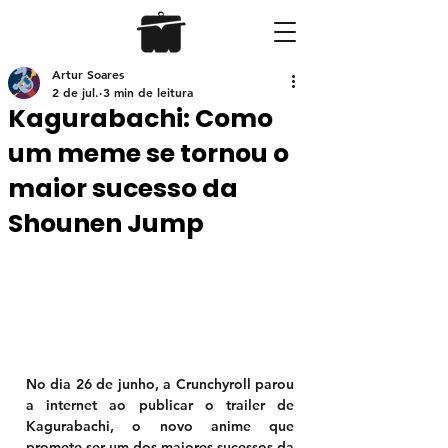
Artur Soares
2 de jul.
3 min de leitura
Kagurabachi: Como
um meme se tornou o
maior sucesso da
Shounen Jump
No dia 26 de junho, a Crunchyroll parou 
a internet ao publicar o trailer de 
Kagurabachi
, o novo anime que 
promete ser um dos maiores sucessos da 