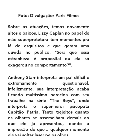
Foto: Divulgação/ Paris Filmes
Sobre as atuações, temos novamente 
altos e baixos. Lizzy Caplan no papel de 
mãe superprotetora tem momentos pra 
lá de esquisitos e que geram uma 
dúvida no público, "Será que essa 
estranheza é proposital ou ela só 
exagerou no comportamento?". 
Anthony Starr interpreta um pai difícil e 
extremamente questionável. 
Infelizmente, sua interpretação acaba 
ficando muitíssimo parecida com seu 
trabalho na série "The Boys", onde 
interpreta o super-herói psicopata 
Capitão Pátria. Tanto trejeitos quanto 
os olhares se assemelham demais ao 
que ele já apresentou, dando a 
impressão de que a qualquer momento 
ele vai soltar laser pelos olhos. 