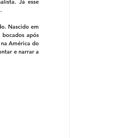
ista. Já esse 
.
do. Nascido em 
l bocados após 
 na América do 
tar e narrar a 