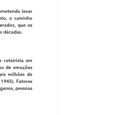
ometendo levar 
to, o caminho 
erados, que os 
ês décadas.
roteirista em 
ão de emoções 
is milhões de 
1945). Fatores 
ganos, pessoas 