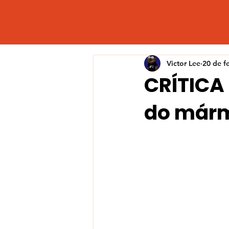
Victor Lee
20 de f
CRÍTICA 
do márm