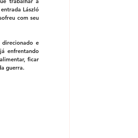
ue trabalhar a 
entrada László 
sofreu com seu 
irecionado e 
á enfrentando 
imentar, ficar 
a guerra. 