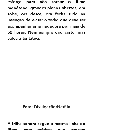
esforça para não tornar o filme 
monótono, grandes planos abertos, ora 
sobe, ora desce, ora fecha tudo na 
intenção de evitar o tédio que deve ser 
acompanhar uma nadadora por mais de 
52 horas. Nem sempre deu certo, mas 
valeu a tentativa.
Foto: Divulgação/Netflix
A trilha sonora segue a mesma linha do 
filme, com músicas que evocam 