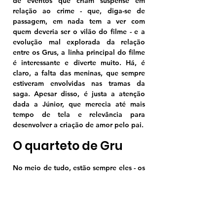
de eventos que criam suspense em 
relação ao crime - que, diga-se de 
passagem, em nada tem a ver com 
quem deveria ser o vilão do filme - e a 
evolução mal explorada da relação 
entre os Grus, a linha principal do filme 
é interessante e diverte muito. Há, é 
claro, a falta das meninas, que sempre 
estiveram envolvidas nas tramas da 
saga. Apesar disso, é justa a atenção 
dada a Júnior, que merecia até mais 
tempo de tela e relevância para 
desenvolver a criação de amor pelo pai.
O quarteto de Gru
No meio de tudo, estão sempre eles - os 
Minions. Não falham, não decepcionam, 
não pecam. Em um apelo 
cinematográfico claro, mas funcional, 
eles têm uma linha narrativa que por si 
só já daria um filme inteiro, onde eles se 