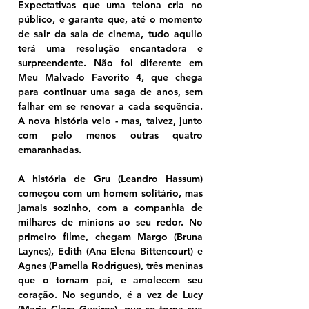
Expectativas que uma telona cria no 
público, e garante que, até o momento 
de sair da sala de cinema, tudo aquilo 
terá uma resolução encantadora e 
surpreendente. Não foi diferente em 
Meu Malvado Favorito 4, que chega 
para continuar uma saga de anos, sem 
falhar em se renovar a cada sequência. 
A nova história veio - mas, talvez, junto 
com pelo menos outras quatro 
emaranhadas. 
A história de Gru (Leandro Hassum) 
começou com um homem solitário, mas 
jamais sozinho, com a companhia de 
milhares de minions ao seu redor. No 
primeiro filme, chegam Margo (Bruna 
Laynes), Edith (Ana Elena Bittencourt) e 
Agnes (Pamella Rodrigues), três meninas 
que o tornam pai, e amolecem seu 
coração. No segundo, é a vez de Lucy 
(Maria Clara Gueiros), que se torna sua 