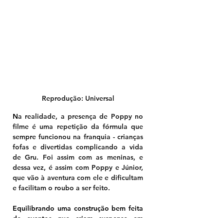
Reprodução: Universal
N
a realidade, a presença de Poppy no 
filme é uma repetição da fórmula que 
sempre funcionou na franquia - crianças 
fofas e divertidas complicando a vida 
de Gru. Foi assim com as meninas, e 
dessa vez, é assim com Poppy e Júnior, 
que vão à aventura com ele e dificultam 
e facilitam o roubo a ser feito. 
Equilibrando uma construção bem feita 