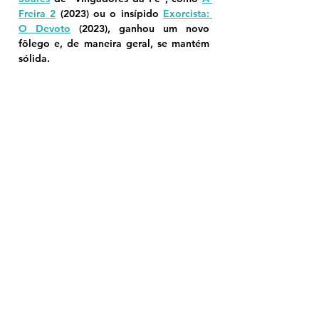
Freira 2
 (2023) ou o insípido 
Exorcista: 
O Devoto
 (2023), ganhou um novo 
fôlego e, de maneira geral, se mantém 
sólida.
Veredito
Em resumo, Imaculada é um filme de 
terror que começa de forma genérica e 
previsível, mas consegue ser 
recompensador no terço final com uma 
abordagem mais estilizada e intensa. O 
filme sofre inicialmente com jumpscares 
óbvios e uma trama que se esforça para 
explicar racionalmente o sobrenatural, o 
que pode frustrar uma experiência mais 
visceral e menos didática. No entanto, a 
virada estilística e a atuação 
convincente de Sweeney elevam o 
clímax, proporcionando um desfecho 
eficaz e satisfatório para os fãs do 
gênero.