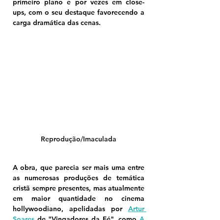
primeiro plano e por vezes em close-
ups, com o seu destaque favorecendo a 
carga dramática das cenas.
Reprodução/Imaculada
A obra, que parecia ser mais uma entre 
as numerosas produções de temática 
cristã sempre presentes, mas atualmente 
em maior quantidade no cinema 
hollywoodiano, apelidadas por 
Artur 
Soares
 de "Vingadores da Fé", como 
A 