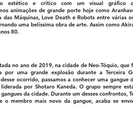
 estético e crítico com um visual gráfico qu
mos animações de grande porte hoje como Aranhaver
ta das Máquinas, Love Death e Robots entre várias o
rnando uma belíssima obra de arte. Assim como Akir
nos 80.  
tada no ano de 2019, na cidade de Neo-Tóquio, que fo
a por uma grande explosão durante a Terceira Gu
 desse ocorrido, passamos a conhecer uma gangue d
 liderada por Shotaro Kaneda. O grupo sempre está
s gangues da cidade. Durante um desses confrontos, Te
e o membro mais novo da gangue, acaba se envo