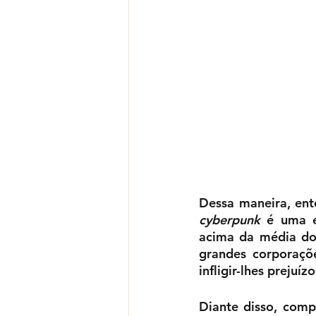
cyberpunk
 é uma e
acima da média dos
grandes corporaçõ
infligir-lhes prejuí
Diante disso, comp