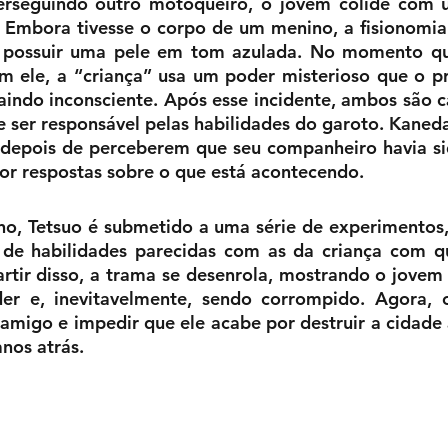
erseguindo outro motoqueiro, o jovem colide com u
. Embora tivesse o corpo de um menino, a fisionomia
 possuir uma pele em tom azulada. No momento qu
om ele, a “criança” usa um poder misterioso que o pr
aindo inconsciente. Após esse incidente, ambos são c
e ser responsável pelas habilidades do garoto. Kaneda
 depois de perceberem que seu companheiro havia sid
or respostas sobre o que está acontecendo.
o, Tetsuo é submetido a uma série de experimentos,
 de habilidades parecidas com as da criança com q
rtir disso, a trama se desenrola, mostrando o jovem
er e, inevitavelmente, sendo corrompido. Agora, 
 amigo e impedir que ele acabe por destruir a cidade 
nos atrás.