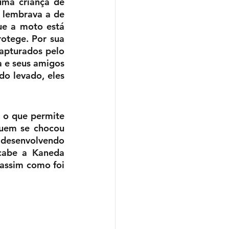
ma criança de 
 lembrava a de 
e a moto está 
otege. Por sua 
apturados pelo 
 e seus amigos 
o levado, eles 
 o que permite 
uem se chocou 
 desenvolvendo 
cabe a Kaneda 
assim como foi 