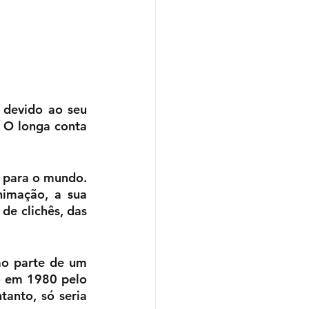
devido ao seu 
O longa conta 
 para o mundo. 
imação, a sua 
e clichês, das 
o parte de um 
o em 1980 pelo 
anto, só seria 