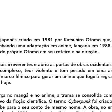
japonês criado em 1981 por Katsuhiro Otomo que, 
anhando uma adaptação em anime, lançada em 1988. 
 do próprio Otomo em seu roteiro e na direção.
is irreverentes e abriu as portas de obras ocidentais
complexo, teor violento e tom pesado em uma an
o marco fílmico para gerar um anime que foge à regra d
 hoje.
rça no mangá e no anime, a trama se consolida com
vo da ficção científica. O termo 
Cyberpunk
 foi criad
hke para o seu conto de mesmo nome. A obra, no ent