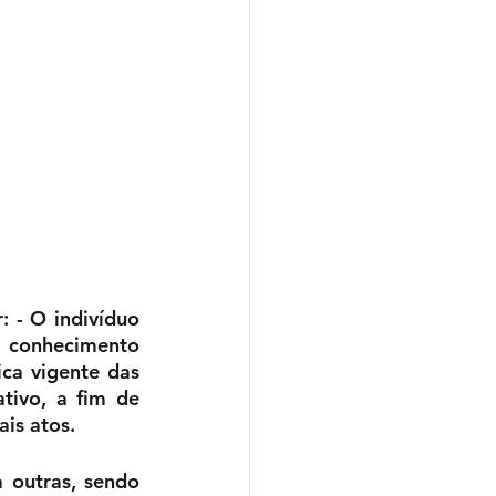
Dessa maneira, entendemos um pouco mais do que Bethke queria dizer: - O indivíduo 
u conhecimento 
ca vigente das 
ivo, a fim de 
is atos. 
outras, sendo 