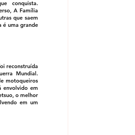
e conquista. 
so, A Família 
utras que saem 
a é uma grande 
i reconstruída 
erra Mundial. 
e motoqueiros 
 envolvido em 
tsuo, o melhor 
lvendo em um 